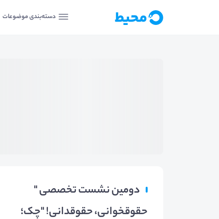
دسته‌بندی موضوعات
دومین نشست تخصصی "
حقوقخوانی، حقوقدانی! "چک؛