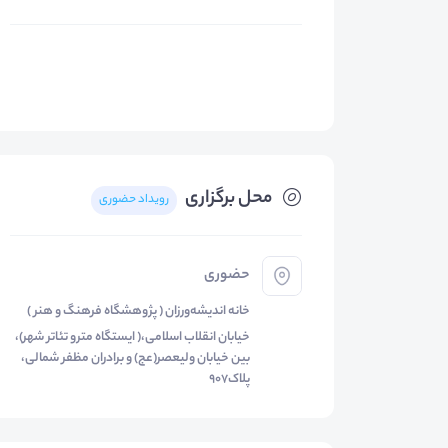
محل برگزاری
رویداد حضوری
حضوری
خانه اندیشه‌ورزان ( پژوهشگاه فرهنگ و هنر )
خیابان انقلاب اسلامی،( ایستگاه مترو تئاتر شهر)،
بین خیابان ولیعصر(عج) و برادران مظفر شمالی،
پلاک۹٠۷