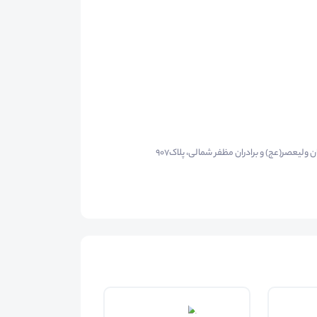
ن ولیعصر(عج) و برادران مظفر شمالی، پلاک۹٠۷