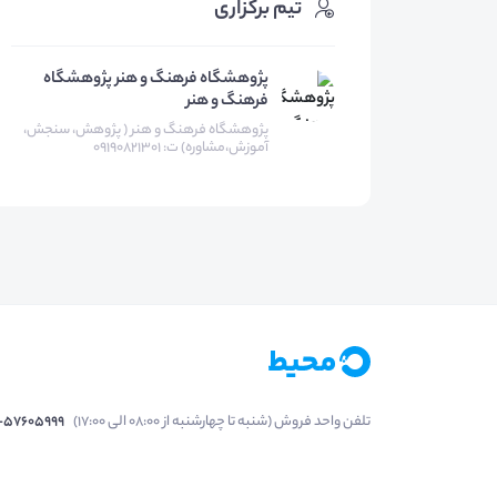
تیم برگزاری
پژوهشگاه فرهنگ و هنر پژوهشگاه
فرهنگ و هنر
پژوهشگاه فرهنگ و هنر ( پژوهش، سنجش،
آموزش،مشاوره) ت: 09190821301
تلفن واحد فروش (شنبه تا چهارشنبه از 08:00 الی 17:00)
1-57605999