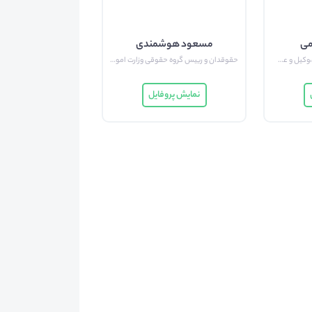
می
مسعود هوشمندی
دکتری حقوق، استاد دانشگاه،وکیل و عضو هیئت مدیرکانون وکلای مرکز
حقوقدان و رییس گروه حقوقی وزارت امور اقتصادی و دارایی
نمایش پروفایل