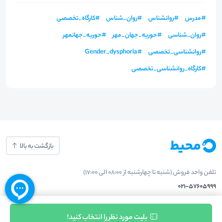
#
مدرس
#
روانشناس
#
روان_شناس
#
کارگاه_تخصصی
#
روان_شناسی
#
حوریه_جهان_مهر
#
حوریه_جهانمهر
#
روانشناسی_تخصصی
#
Gender_dysphoria
#
کارگاه_روانشناسی_تخصصی
بازگشت به بالا
تلفن واحد فروش (شنبه تا چهارشنبه از 08:00 الی 17:00)
021-57605999
فعالیت محیط از سال 1401 آغاز شد، زمانی که تصمیم گرفتیم برای افزایش آگاهی
ثبت نام
بلیت مورد نظر را انتخاب کنید!