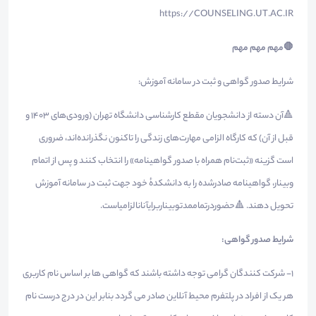
https://COUNSELING.UT.AC.IR
🛑
مهم مهم مهم
شرایط صدور گواهی و ثبت در سامانه آموزش:
🔺آن دسته از دانشجویان مقطع کارشناسی دانشگاه تهران (ورودی‌های ۱۴۰۳ و
قبل از آن) که کارگاه الزامی مهارت‌های زندگی را تاکنون نگذرانده‌اند، ضروری
است گزینه «ثبت‌نام همراه با صدور گواهینامه» را انتخاب کنند و پس از اتمام
وبینار، گواهینامه صادرشده را به دانشکدهٔ خود جهت ثبت در سامانه آموزش
تحویل دهند. 🔺حضوردرتماممدتوبیناربرایآنانالزامیاست.
شرایط صدور گواهی
:
1- شرکت کنندگان گرامی توجه داشته باشند که گواهی ها بر اساس نام کاربری
هر یک از افراد در پلتفرم محیط آنلاین صادر می گردد بنابر این در درج درست نام