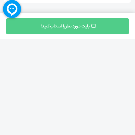
ثبت نام
بلیت مورد نظر را انتخاب کنید!
بازگشت به بالا
تلفن واحد فروش (شنبه تا چهارشنبه از 08:00 الی 17:00)
021-57605999
فعالیت محیط از سال 1401 آغاز شد، زمانی که تصمیم گرفتیم برای افزایش آگاهی
عمومی و برابری فرصت های آموزشی پا به عرصه ی خدمات آموزشی بگذاریم و با ایجاد
بستر دو سویه برگزاری و شرکت در رویداد، وبینار و دوره در جهت عدالت آموزشی قدم
برداریم. پشتوانه محیط کیفیت و قیمت به صرفه خدمات است که رضایت حداکثری
مشتریان مان را به همراه داشته و امروز ما در مدت سه‌ساله فعالیت مان موفق به کسب
اعتماد صدها هزار کاربر فعال شدیم و به آن افتخار می‌ کنیم.