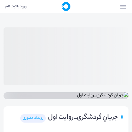
ورود یا ثبت نام
جریانِ گردشگری_روایت اول
رویداد حضوری