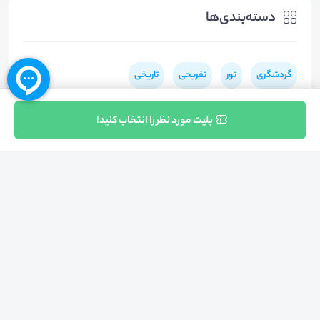
دسته‌بندی‌ها
گردشگری
تور
تفریحی
تاریخی
ثبت نام
بلیت مورد نظر را انتخاب کنید!
بازگشت به بالا
تلفن واحد فروش (شنبه تا چهارشنبه از 08:00 الی 17:00)
021-57605999
فعالیت محیط از سال 1401 آغاز شد، زمانی که تصمیم گرفتیم برای افزایش آگاهی
عمومی و برابری فرصت های آموزشی پا به عرصه ی خدمات آموزشی بگذاریم و با ایجاد