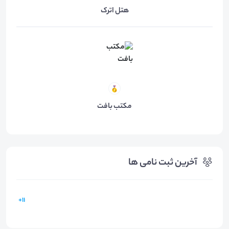
هتل اترک
مکتب بافت
آخرین ثبت نامی ها
11+