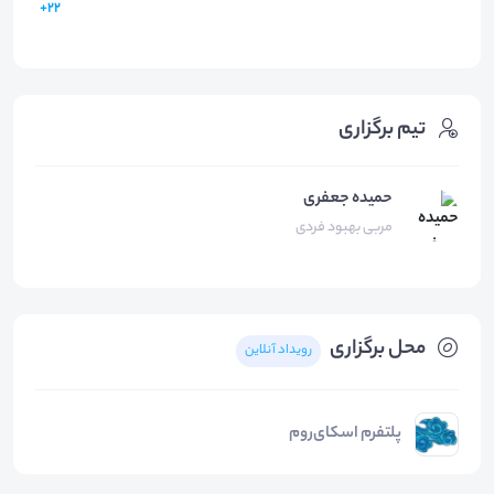
22+
تیم برگزاری
حمیده جعفری
مربی بهبود فردی
محل برگزاری
رویداد آنلاین
پلتفرم اسکای‌روم