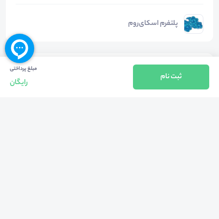
پلتفرم اسکای‌روم
دسته‌بندی‌ها
مبلغ پرداختی
ثبت نام
رایگان
روانشناسی
سایر موضوعات روانشناسی
هشتگ‌ها
#
آسیب_پذیری_روابط_در_بحران
#
روابیط_بین_فردی
#
آسیب_پذیری_در_رابطه_در_بحران