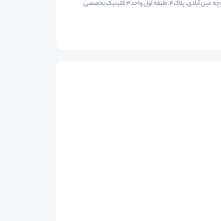
تهران، دولت، اتوبان شهید کلاهدوز، بین خیابان دیباجی جنوبی و اختیاریه، کوچه عین آبادی، پلاک۴، طبقه اول واحد۳ کلینیک تخصصی