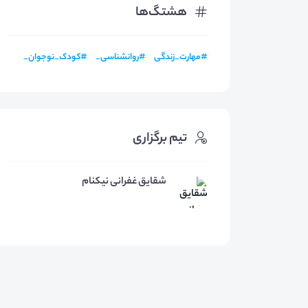
هشتگ‌ها
#
مهارت_زندگی
#
روانشناسی_
#
کودک_نوجوان_
تیم برگزاری
شقایق غفرانی نیکنام