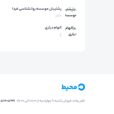
پشتیبان موسسه
روانشناسی فردا
دکتر
الهام
دیاری
خ
تلفن واحد فروش (شنبه تا چهارشنبه از 08:00 الی 17:00)
1-57605999