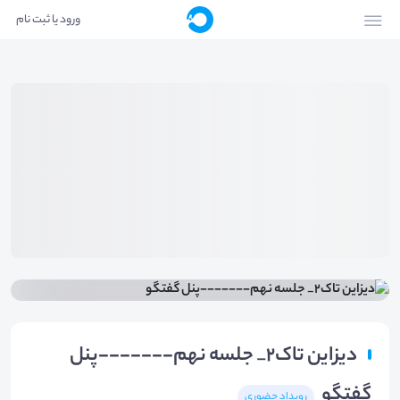
ورود یا ثبت نام
دیزاین تاک۲_ جلسه نهم-------پنل
گفتگو
رویداد حضوری