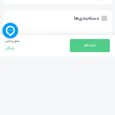
دسته‌بندی‌ها
روانشناسی
سایر موضوعات روانشناسی
مبلغ پرداختی
ثبت نام
رایگان
هشتگ‌ها
#
روابط_عاطفی
#
مژگان_سیفی_روانشناس
#
حمید_پیروی_رئیس_مرکز_مشاوره_و_سبک_زندگی_دانشگاه_علوم_پز
شکی_ایران
#
مرکز_مشاوره_و_سبک_زندگی_دانشگاه_علم_پزشکی_ایران
#
پیشگیری_از_آسیب_در_روابط_عاطفی
#
احساس_ارزشمندی