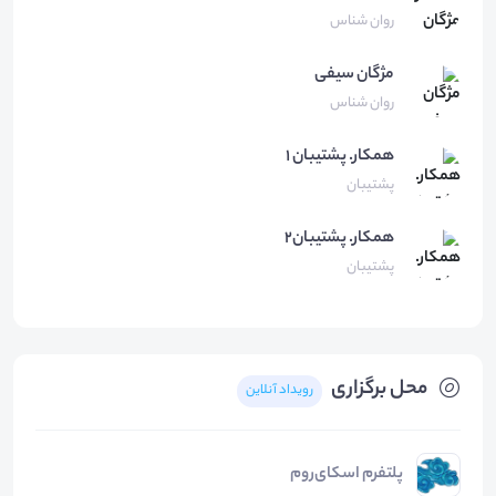
روان شناس
مژگان
سیفی
روان شناس
همكار.
پشتيبان ١
پشتیبان
همکار.
پشتیبان۲
پشتیبان
محل برگزاری
رویداد آنلاین
پلتفرم اسکای‌روم