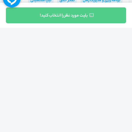
برنامه ریزی و مدیریت زمان
تفکر خلاق
تیپ شخصیتی
روابط عاطفی
کوچینگ رشد فردی و خودباوری
ثبت نام
بلیت مورد نظر را انتخاب کنید!
مدیریت احساسات
مهارت های پیش از ازدواج
هدف گذاری شخصی
خود انضباطی
هشتگ‌ها
#
آگاهی
#
ذهن_آگاهی
#
خودشناسی
#
رشد_فردی
#
خودآگاهی
#
دکتر_رضا_امانی
#
گروه_آموزشی_دکتر_امانی
#
معنویت
#
رشد_پس_از_سانحه
#
روانشناسی_دین