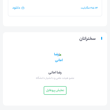
دانلود
215.74
مگابایت
سخنرانان
رضا امانی
عضو هیئت علمی و دانشیار دانشگاه
نمایش پروفایل