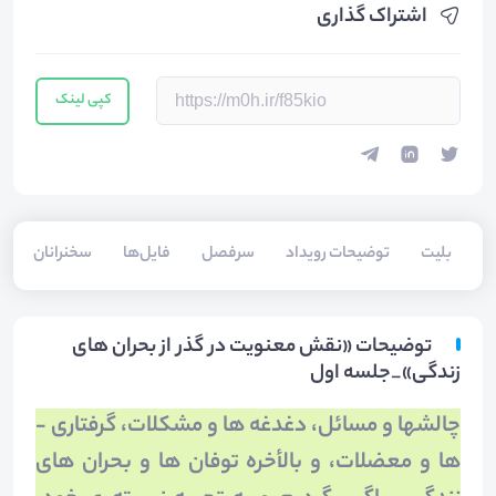
اشتراک گذاری
کپی لینک
بلیت‌
توضیحات رویداد
سرفصل
فایل‌ها
سخنرانان
توضیحات «نقش معنویت در گذر از بحران های
زندگی»_جلسه اول
چالش­ها و مسائل، دغدغه­ ها و مشکلات، گرفتاری ­
ها و معضلات، و بالأخره توفان­ ها و بحران­ های