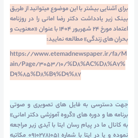
برای آشنایی بیشتر با این موضوع میتوانید از طریق
بینک زیر یادداشت دکتر رضا امانی را در روزنامه
اعتماد مورخ 24 شهریور 1404 با عنوان «معنویت و
بحران های زندگی» مطالعه نمایید:
https://www.etemadnewspaper.ir/fa/M
ain/Page/3053/10/%D8%AC%D8%A7%
D9%85%D8%B9%D9%87
جهت دسترسی به فایل های تصویری و صوتی
برنامه ها و دوره های «گروه آموزشی دکتر امانی»
به کانال ما در پیام رسان ایتا با آیدی زیر مراجعه
نموده و یا در ایتا با شماره 09102781051 مکاتبه