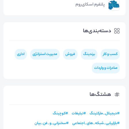
پلتفرم اسکای‌روم
دسته‌بندی‌ها
کسب و کار
برندینگ
فروش
مدیریت استراتژی
اداری
صادرات و واردات
هشتگ‌ها
#
دیجیتال_مارکتینگ
#
تبلیغات
#
کوچینگ
#
بازاریابی_شبکه_های_اجتماعی
#
سخنرانی_و_فن_بیان