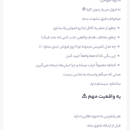
نه رویا فروشی.
نه «پول دربیار بدون کار» 🚫
میخوام دقیق نشونت بدم:
🔹 چطور از صفر یه کانال ایتا رو اصولی راه بندازی
🔹 چطور مخاطب هدف واقعی جذب کنی (نه عدد فیک)
🔹 چه مدل کمپینی میتونه تو ۲۱ روز فروش جدی بسازه 📈
🔹 چی بگی که آدم‌ها واقعاً خرید کنن
🔹 کجاها معمولاً خراب میشه و چرا خیلی‌ها نتیجه نمی‌گیرن
مدلی که میگم، وابسته به شانس نیست.
ساختاره. سیستم داره.
یه واقعیت مهم ⚠️
هر پلتفرمی یه «دوره طلایی» داره.
قبل از اینکه شلوغ بشه.