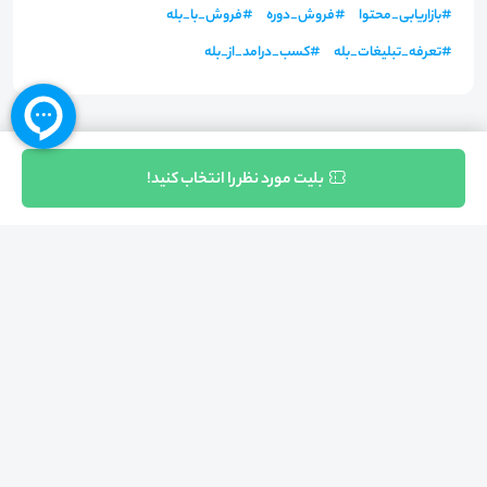
#
بازاریابی_محتوا
#
فروش_دوره
#
فروش_با_بله
#
تعرفه_تبلیغات_بله
#
کسب_درامد_از_بله
ثبت نام
بلیت مورد نظر را انتخاب کنید!
بازگشت به بالا
تلفن واحد فروش (شنبه تا چهارشنبه از 08:00 الی 17:00)
021-57605999
فعالیت محیط از سال 1401 آغاز شد، زمانی که تصمیم گرفتیم برای افزایش آگاهی
عمومی و برابری فرصت های آموزشی پا به عرصه ی خدمات آموزشی بگذاریم و با ایجاد
بستر دو سویه برگزاری و شرکت در رویداد، وبینار و دوره در جهت عدالت آموزشی قدم
برداریم. پشتوانه محیط کیفیت و قیمت به صرفه خدمات است که رضایت حداکثری