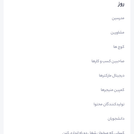
روز
مدرسین
مشاورین
کوچ ها
صاحبین کسب و کارها
دیجیتال مارکترها
کمپین منیجرها
تولیدکنندگان محتوا
دانشجویان
کسانی که میخوان شغل دو راه انداری کنن