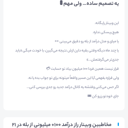
یه تصمیم ساده… ولی مهم 🚦
این وبینار رایگانه.
هیچ ریسکی نداره.
یا میای و مدل درآمد از بله رو دقیق می‌بینی 👀
یا چند ماه دیگه وقتی بقیه دارن ازش نتیجه می‌گیرن، با خودت میگی «باید
جدی‌تر می‌گرفتمش…»
قرار نیست همین فردا ۱۰۰ میلیون بیاد تو حسابت 💳
ولی قراره بفهمی آیا این مسیر واقعاً میتونه برای تو جواب بده یا نه.
اگر حس می‌کنی وقتشه یه کانال درآمد جدید رو جدی بررسی کنی…
جای خودتو رزرو کن 🎟️
مخاطبین وبینار راز درآمد 100+ میلیونی از بله در 21