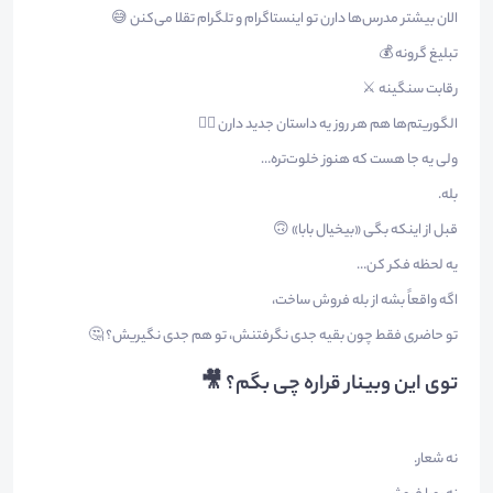
الان بیشتر مدرس‌ها دارن تو اینستاگرام و تلگرام تقلا می‌کنن 😅
تبلیغ گرونه 💰
رقابت سنگینه ⚔️
الگوریتم‌ها هم هر روز یه داستان جدید دارن 🤦‍♂️
ولی یه جا هست که هنوز خلوت‌تره…
بله.
قبل از اینکه بگی «بیخیال بابا» 🙃
یه لحظه فکر کن…
اگه واقعاً بشه از بله فروش ساخت،
تو حاضری فقط چون بقیه جدی نگرفتنش، تو هم جدی نگیریش؟ 🤔
توی این وبینار قراره چی بگم؟ 🎥
نه شعار.