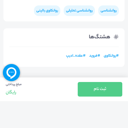
روانشناسی
روانشناسی تحلیلی
روانکاوی بالینی
هشتگ‌ها
#
روانکاوی
#
فروید
#
عقده_ادیپ
مبلغ پرداختی
ثبت نام
رایگان
بازگشت به بالا
تلفن واحد فروش (شنبه تا چهارشنبه از 08:00 الی 17:00)
021-57605999