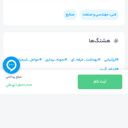
فنی، مهندسی و صنعت
صنایع
هشتگ‌ها
#
ارزشیابی
#
بهداشت_حرفه_ای
#
نمونه_برداری
#
عوامل_شیمیایی
#
اندازه_گیری
مبلغ پرداختی
ثبت نام
1,500,000 تومان
بازگشت به بالا