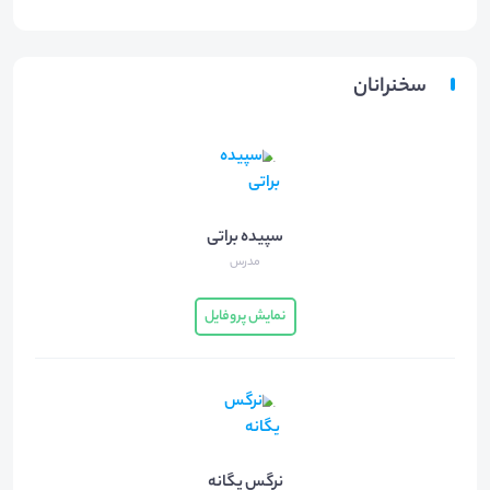
سخنرانان
سپیده براتی
مدرس
نمایش پروفایل
نرگس یگانه