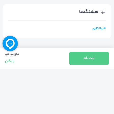
هشتگ‌ها
#
روانکاوی
مبلغ پرداختی
ثبت نام
رایگان
بازگشت به بالا
تلفن واحد فروش (شنبه تا چهارشنبه از 08:00 الی 17:00)
021-57605999
فعالیت محیط از سال 1401 آغاز شد، زمانی که تصمیم گرفتیم برای افزایش آگاهی
عمومی و برابری فرصت های آموزشی پا به عرصه ی خدمات آموزشی بگذاریم و با ایجاد