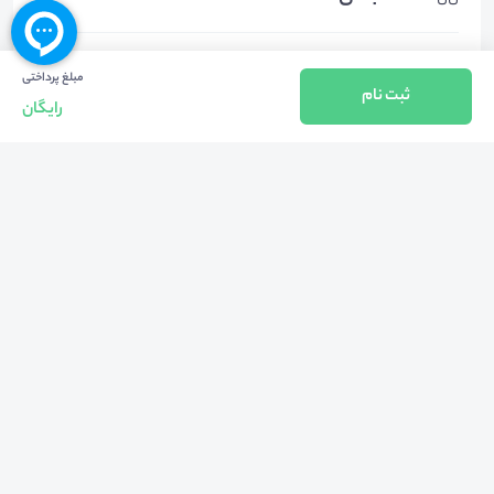
مبلغ پرداختی
روانشناسی
سایر موضوعات روانشناسی
ثبت نام
رایگان
هشتگ‌ها
#
روز_جهانی_بدون_دخانیات
#
دخانیات
#
نشست_تخصصی_روز_جهانی_بدون_دخانیات
بازگشت به بالا