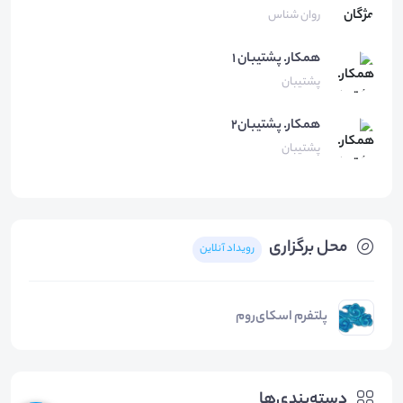
روان شناس
همكار.
پشتيبان ١
پشتیبان
همکار.
پشتیبان۲
پشتیبان
محل برگزاری
رویداد آنلاین
پلتفرم اسکای‌روم
دسته‌بندی‌ها