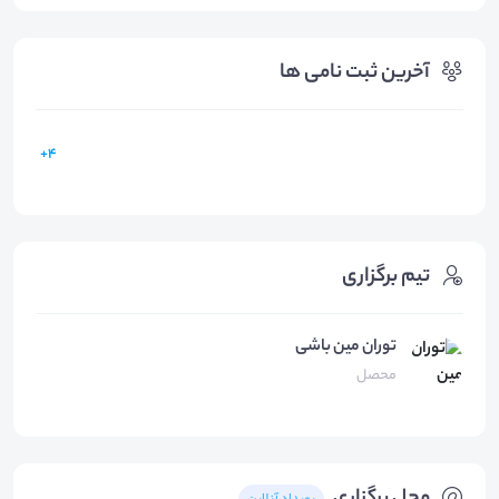
آخرین ثبت نامی ها
4+
تیم برگزاری
توران مین باشی
محصل