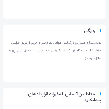
ویژگی
​توانمندسازي مديران و كارشناسان عوامل نظام فني و اجرايي از طريق افزايش
دانش قراردادي و كاهش اختلافات قراردادي و در نتيجه بهينه سازي اجراي پروژه
ها از اين طريق ​
مخاطبین آشنایی با مقررات قراردادهای
پیمانکاری