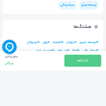
توسعه فردی
سبک زندگی
هشتگ‌ها
#
توسعه_فردی
#
جوانان
#
اقتصاد
#
پول
#
نوجوانان
#
سواد_مالی
#
اولیا
#
پدر_مادر
#
مدیریت_خرج
مبلغ پرداختی
ثبت نام
رایگان
بازگشت به بالا
تلفن واحد فروش (شنبه تا چهارشنبه از 08:00 الی 17:00)