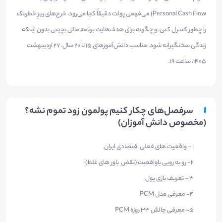
Personal Cash Flow) می‌فهمی پولت دقیقاً کجا می‌رود، خرج‌های ریزِ خطرناک
را چطور کنترل کنی، و چگونه برای هدف‌هایت برنامه مالی بچینی بدون اینکه
زندگی سختگیرانه شود. مناسب دانش‌آموزهای ۱۵ تا ۲۰ سال. ۲7 اردیبهشت
۱۴۰۵، ساعت 19.
سرفصل‌های چکار کنیم پولمون زود تموم نشه؟
(مخصوص دانش آموزان)
1 - واقعیت های فعلی اقتصادی ایران
2- رو به رویی باواقعیت (نقض باور های غلط)
3 - تعریف بازی پول
4- معرفی مدل PCM
5- معرفی چالش 33 روزه PCM