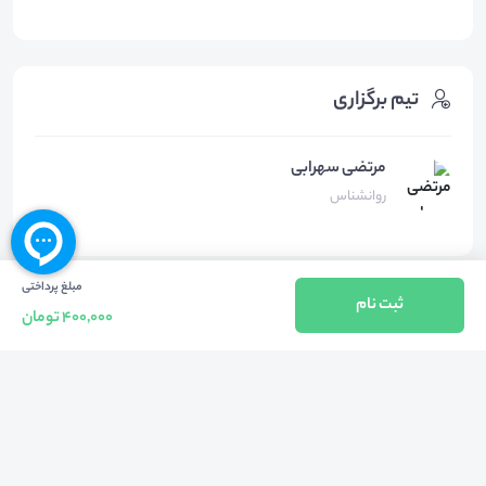
تیم برگزاری
مرتضی سهرابی
روانشناس
مبلغ پرداختی
ثبت نام
محل برگزاری
400,000 تومان
رویداد آنلاین
پلتفرم اسکای‌روم