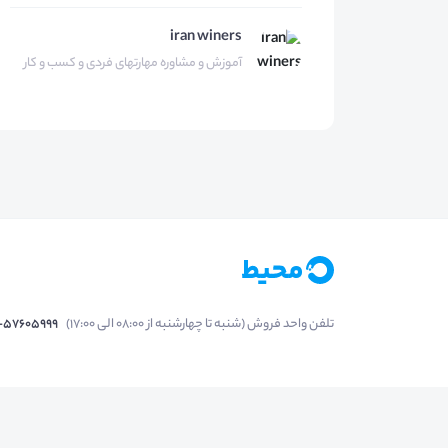
iran winers
آموزش و مشاوره مهارتهای فردی و کسب و کار
تلفن واحد فروش (شنبه تا چهارشنبه از 08:00 الی 17:00)
1-57605999
فعالیت محیط از سال 1401 آغاز شد، زمانی که تصمی