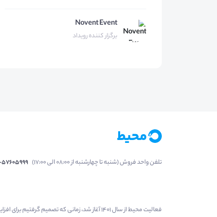
Novent Event
برگزار کننده رویداد
تلفن واحد فروش (شنبه تا چهارشنبه از 08:00 الی 17:00)
1-57605999
فعالیت محیط از سال 1401 آغاز شد، زمانی که تصمی