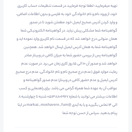
تهیه میفرمایید؛ لطفا توجه فرمایید در قسمت تنظیمات حساب کاربری
خود، از ورود نام و نام خانوادگی خود به فارسی و بدون اطلاعات اضافی،
و وارد کردن آدرس صحیح ایمیل خود مطمئن شوید تا در صدور
گواهینامه شما مشکلی پیش نیاید. در گواهینامه الکترونیکی شما
همان عنوانی درج خواهد شد که در قسمت نام کاربری وارد نموده اید و
گواهینامه شما به همان آدرس ایمیل ارسال خواهد شد. همچنین
گواهینامه پس از بررسی حضور شما به میزان کافی در وبینار صادر
خواهد شد و صدور آن 10 الی 15 روز کاری زمان می برد. در صورت عدم
رعایت موارد فوق (عدم درج صحیح نام و نام خانوادگی، عدم درج صحیح
آدرس ایمیل و عدم حضور کافی در وبینار) عدم صدور گواهینامه و
عواقب آن به عهده شما همراه گرامی می باشد. برای راهنمایی و کسب
اطلاعات بیشتر می توانید با شماره 05138806967 شنبه تا چهارشنبه 8
الی 14 تماس بگیرید و یا به آیدی @markaz_moshavere_fum در ایتا
پیام بدهید. سپاس از حسن توجه شما