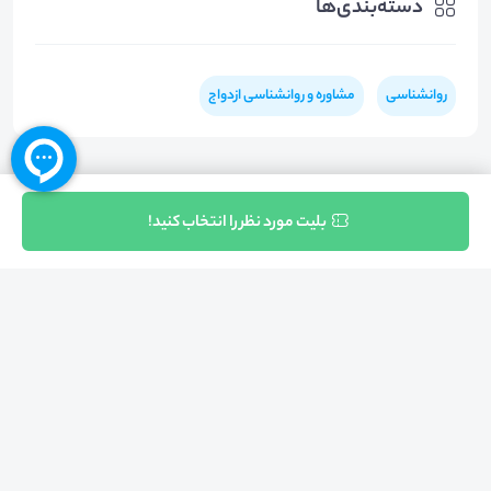
دسته‌بندی‌ها
روانشناسی
مشاوره و روانشناسی ازدواج
ثبت نام
بلیت مورد نظر را انتخاب کنید!
بازگشت به بالا
تلفن واحد فروش (شنبه تا چهارشنبه از 08:00 الی 17:00)
021-57605999
فعالیت محیط از سال 1401 آغاز شد، زمانی که تصمیم گرفتیم برای افزایش آگاهی
عمومی و برابری فرصت های آموزشی پا به عرصه ی خدمات آموزشی بگذاریم و با ایجاد
بستر دو سویه برگزاری و شرکت در رویداد، وبینار و دوره در جهت عدالت آموزشی قدم