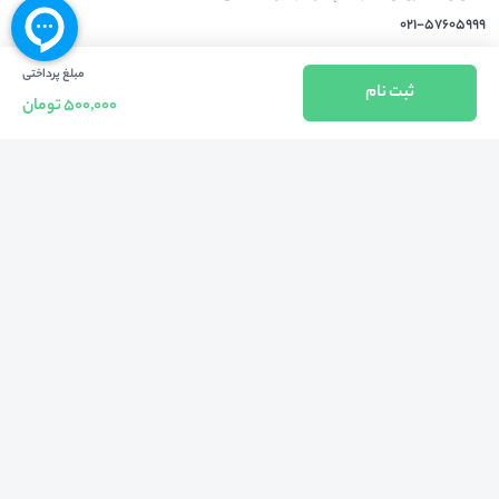
021-57605999
مبلغ پرداختی
فعالیت محیط از سال 1401 آغاز شد، زمانی که تصمیم گرفتیم برای افزایش آگاهی
ثبت نام
500,000 تومان
عمومی و برابری فرصت های آموزشی پا به عرصه ی خدمات آموزشی بگذاریم و با ایجاد
بستر دو سویه برگزاری و شرکت در رویداد، وبینار و دوره در جهت عدالت آموزشی قدم
برداریم. پشتوانه محیط کیفیت و قیمت به صرفه خدمات است که رضایت حداکثری
مشتریان مان را به همراه داشته و امروز ما در مدت سه‌ساله فعالیت مان موفق به کسب
اعتماد صدها هزار کاربر فعال شدیم و به آن افتخار می‌ کنیم.
درآمدزایی در محیط
بازارچه خدمات
سخنرانان