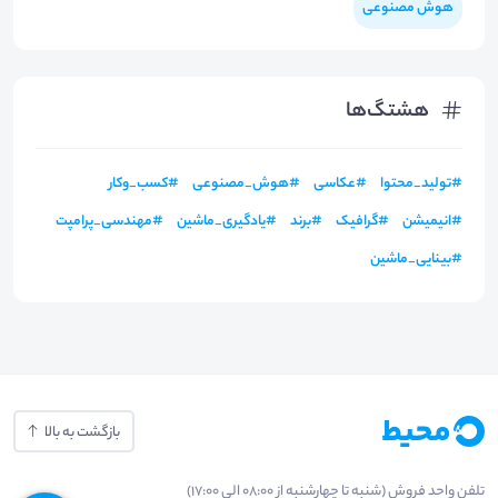
هوش مصنوعی
هشتگ‌ها
#
تولید_محتوا
#
عکاسی
#
هوش_مصنوعی
#
کسب_وکار
#
انیمیشن
#
گرافیک
#
برند
#
یادگیری_ماشین
#
مهندسی_پرامپت
#
بینایی_ماشین
بازگشت به بالا
تلفن واحد فروش (شنبه تا چهارشنبه از 08:00 الی 17:00)