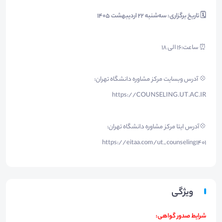
🗓 تاریخ برگزاری: سه‌شنبه ۲2 اردیبهشت 1405
⏰ ساعت:16 الی 18
💠 آدرس وبسایت مرکز مشاوره دانشگاه تهران:
https://COUNSELING.UT.AC.IR
💠آدرس ایتا مرکز مشاوره دانشگاه تهران:
https://eitaa.com/ut_counseling1401
ویژگی
شرایط صدور گواهی: