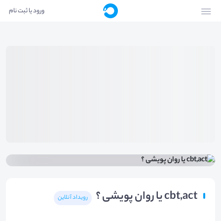
ورود یا ثبت نام
cbt,act یا روان پویشی ؟
رویداد آنلاین