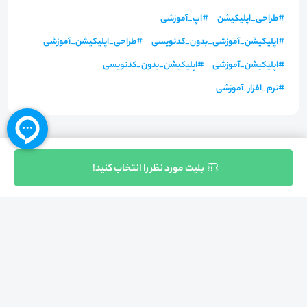
#
طراحی_اپلیکیشن
#
اپ_آموزشی
#
اپلیکیشن_آموزشی_بدون_کدنویسی
#
طراحی_اپلیکیشن_آموزشی
#
اپلیکیشن_آموزشی
#
اپلیکیشن_بدون_کدنویسی
#
نرم_افزار_آموزشی
ثبت نام
بلیت مورد نظر را انتخاب کنید!
بازگشت به بالا
تلفن واحد فروش (شنبه تا چهارشنبه از 08:00 الی 17:00)
021-57605999
فعالیت محیط از سال 1401 آغاز شد، زمانی که تصمیم گرفتیم برای افزایش آگاهی
عمومی و برابری فرصت های آموزشی پا به عرصه ی خدمات آموزشی بگذاریم و با ایجاد