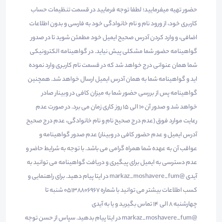
حضور تهیه میفرمایید؛ لطفا توجه فرمایید در قسمت تنظیمات حساب
کاربری خود، از ورود نام و نام خانوادگی خود به فارسی و بدون اطلاعات
اضافی، و وارد کردن آدرس صحیح ایمیل خود مطمئن شوید تا در صدور
گواهینامه حضور شما مشکلی پیش نیاید. در گواهینامه الکترونیکی
شما همان عنوانی درج خواهد شد که در قسمت نام کاربری وارد نموده
اید و گواهینامه شما به همان آدرس ایمیل ارسال خواهد شد. همچنین
گواهینامه پس از بررسی حضور شما به میزان کافی در وبینار صادر
خواهد شد و صدور آن 10 الی 15 روز کاری زمان می برد. در صورت عدم
رعایت موارد فوق (عدم درج صحیح نام و نام خانوادگی، عدم درج صحیح
آدرس ایمیل و عدم حضور کافی در وبینار) عدم صدور گواهینامه و
عواقب آن به عهده شما همراه گرامی می باشد. با توجه به شرایط حاضر و
عدم دسترسی به ایمیل برای پیگیری و دریافت گواهینامه می توانید به
آیدی @markaz_moshavere_fum در ایتا پیام دهید. برای راهنمایی و
کسب اطلاعات بیشتر می توانید با شماره 05138806967 شنبه تا
چهارشنبه 8 الی 14 تماس بگیرید و یا به آیدی
@markaz_moshavere_fum در ایتا پیام بدهید. سپاس از حسن توجه