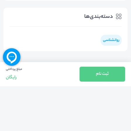
دسته‌بندی‌ها
روانشناسی
مبلغ پرداختی
ثبت نام
رایگان
بازگشت به بالا
تلفن واحد فروش (شنبه تا چهارشنبه از 08:00 الی 17:00)
021-57605999
فعالیت محیط از سال 1401 آغاز شد، زمانی که تصمیم گرفتیم برای افزایش آگاهی