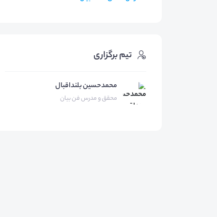
تیم برگزاری
محمدحسین بلنداقبال
محقق و مدرس فن بیان