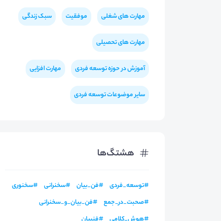
مهارت های شغلی
موفقیت
سبک زندگی
مهارت های تحصیلی
آموزش در حوزه توسعه فردی
مهارت افزایی
سایر موضوعات توسعه فردی
هشتگ‌ها
#
توسعه_فردی
#
فن_بیان
#
سخنرانی
#
سخنوری
#
صحبت_در_جمع
#
فن_بیان_و_سخنرانی
#
هوش_کلامی
#
فنبیان