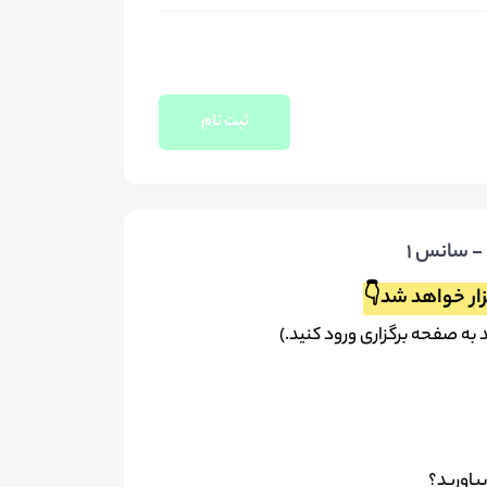
ثبت نام
- سانس ۱
زار خواهد شد👇
د به صفحه برگزاری ورود کنید.)
یاورید؟