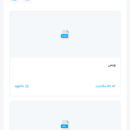
ویس
دانلود
142.03
مگابایت