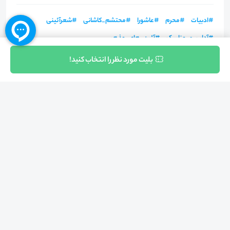
#
ادبیات
#
محرم
#
عاشورا
#
محتشم_کاشانی
#
شعرآئینی
#
آداب_و_مناسک
#
آئین_های_مذهبی
ثبت نام
بلیت مورد نظر را انتخاب کنید!
بازگشت به بالا
تلفن واحد فروش (شنبه تا چهارشنبه از 08:00 الی 17:00)
021-57605999
فعالیت محیط از سال 1401 آغاز شد، زمانی که تصمیم گرفتیم برای افزایش آگاهی
عمومی و برابری فرصت های آموزشی پا به عرصه ی خدمات آموزشی بگذاریم و با ایجاد
بستر دو سویه برگزاری و شرکت در رویداد، وبینار و دوره در جهت عدالت آموزشی قدم