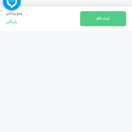
مبلغ پرداختی
ثبت نام
رایگان
بازگشت به بالا
تلفن واحد فروش (شنبه تا چهارشنبه از 08:00 الی 17:00)
021-57605999
فعالیت محیط از سال 1401 آغاز شد، زمانی که تصمیم گرفتیم برای افزایش آگاهی
عمومی و برابری فرصت های آموزشی پا به عرصه ی خدمات آموزشی بگذاریم و با ایجاد
بستر دو سویه برگزاری و شرکت در رویداد، وبینار و دوره در جهت عدالت آموزشی قدم
برداریم. پشتوانه محیط کیفیت و قیمت به صرفه خدمات است که رضایت حداکثری
مشتریان مان را به همراه داشته و امروز ما در مدت سه‌ساله فعالیت مان موفق به کسب
اعتماد صدها هزار کاربر فعال شدیم و به آن افتخار می‌ کنیم.