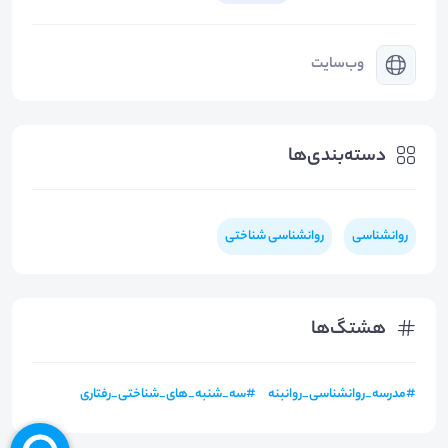
وب‌سایت
دسته‌بندی‌ها
روانشناسی
روانشناسی شناختی
هشتگ‌ها
#
مدرسه_روانشناسی_روانبنه
#
سه_شنبه_های_شناختی_رفتاری