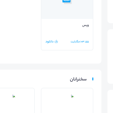
ویس
دانلود
103.55
مگابایت
سخنرانان