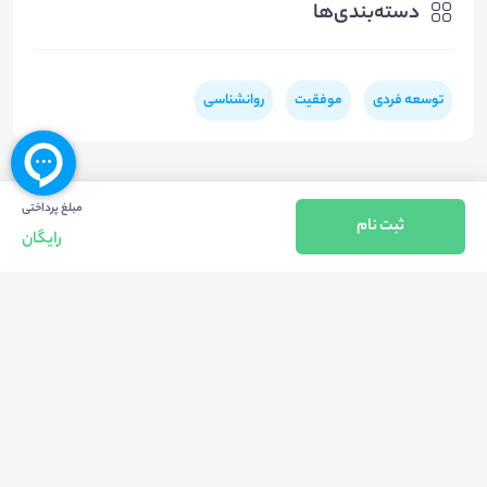
دسته‌بندی‌ها
توسعه فردی
موفقیت
روانشناسی
مبلغ پرداختی
ثبت نام
رایگان
بازگشت به بالا
تلفن واحد فروش (شنبه تا چهارشنبه از 08:00 الی 17:00)
021-57605999
فعالیت محیط از سال 1401 آغاز شد، زمانی که تصمیم گرفتیم برای افزایش آگاهی
عمومی و برابری فرصت های آموزشی پا به عرصه ی خدمات آموزشی بگذاریم و با ایجاد
بستر دو سویه برگزاری و شرکت در رویداد، وبینار و دوره در جهت عدالت آموزشی قدم