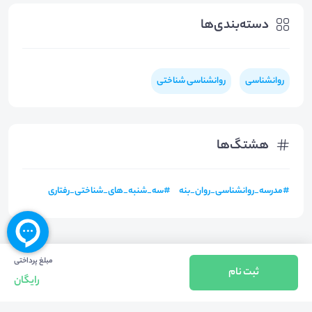
دسته‌بندی‌ها
روانشناسی
روانشناسی شناختی
هشتگ‌ها
#
مدرسه_روانشناسی_روان_بنه
#
سه_شنبه_های_شناختی_رفتاری
مبلغ پرداختی
ثبت نام
رایگان
بازگشت به بالا