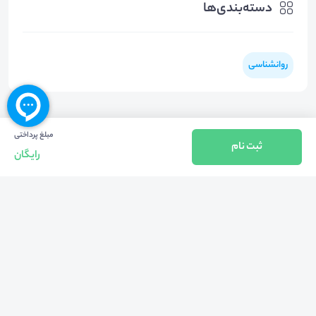
دسته‌بندی‌ها
روانشناسی
مبلغ پرداختی
ثبت نام
رایگان
بازگشت به بالا
تلفن واحد فروش (شنبه تا چهارشنبه از 08:00 الی 17:00)
021-57605999
فعالیت محیط از سال 1401 آغاز شد، زمانی که تصمیم گرفتیم برای افزایش آگاهی
عمومی و برابری فرصت های آموزشی پا به عرصه ی خدمات آموزشی بگذاریم و با ایجاد
بستر دو سویه برگزاری و شرکت در رویداد، وبینار و دوره در جهت عدالت آموزشی قدم