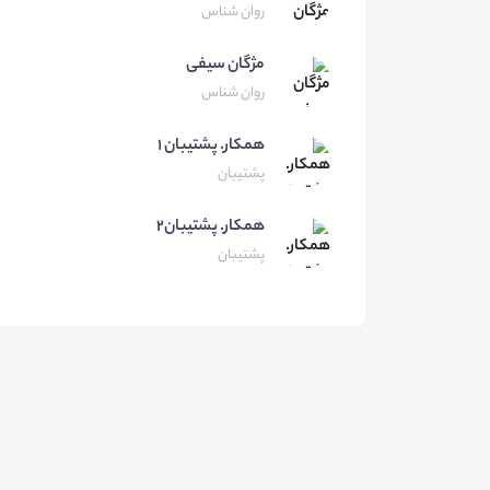
روان شناس
مژگان
سیفی
روان شناس
همكار.
پشتيبان ١
پشتیبان
همکار.
پشتیبان۲
پشتیبان