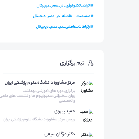
#
اثرات_تکنولوژی_در_عصر_دیجیتال
#
صمیمیت__فاصله_در_عصر_دیجیتال
#
ارتباطات_عاطفی_در_عصر_دیجیتال
تیم برگزاری
مرکز مشاوره دانشگاه علوم پزشکی ایران
برگزاری دوره های آموزشی بهداشت
روان،سخنرانی،سمپوزیوم ها،و نشست های علمی
و تخصصی
حمید
پیروی
رییس مرکز مشاوره دانشگاه علوم پزشکی ایران
دکتر مژگان
سیفی