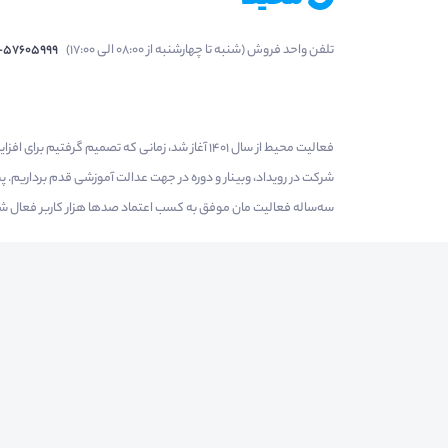
تلفن واحد فروش (شنبه تا چهارشنبه از 08:00 الی 17:00)
1-57605999
فعالیت محیط از سال 1401 آغاز شد، زمانی که تصمی
شرکت در رویداد، وبینار و دوره در جهت عدالت آموزشی قدم برداریم.
سه‌ساله فعالیت مان موفق به کسب اعتماد صدها هزار کاربر فعال شدیم
درآمدزایی در محیط
بازارچه خدمات
سخنرانان
کلی