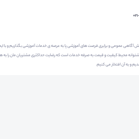
02
م گرفتیم برای افزایش آگاهی عمومی و برابری فرصت های آموزشی پا به عرصه ی خدمات آموزشی بگذاریم و با 
 پشتوانه محیط کیفیت و قیمت به صرفه خدمات است که رضایت حداکثری مشتریان مان را به همر
 و به آن افتخار می‌ کنیم.
راهنمای استفاده
شرایط و قوانین محیط
استعلام گواهینامه
حریم
ه حقوق مادی و معنوی متعلق به شرکت مهبانگ فن آوری های پارس می باشد © 2025-2022