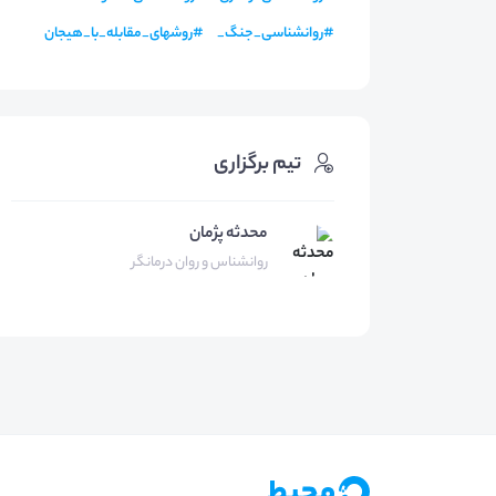
#
روانشناسی_جنگ_
#
روشهای_مقابله_با_هیجان
تیم برگزاری
محدثه پژمان
روانشناس و روان درمانگر