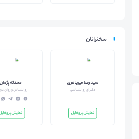
سخنرانان
سید رضا میرباقری
محدثه پژمان
دکترای روانشناسی
روانشناس و روان درم
نمایش پروفایل
نمایش پروفایل