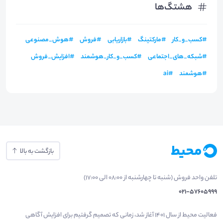
هشتگ‌ها
#
کسب_و_کار
#
مارکتینگ
#
بازاریابی
#
فروش
#
هوش_مصنوعی
#
شبکه_های_اجتماعی
#
کسب_و_کار_هوشمند
#
افزایش_فروش
#
هوشمند
#
ai
بازگشت به بالا
تلفن واحد فروش (شنبه تا چهارشنبه از 08:00 الی 17:00)
021-57605999
فعالیت محیط از سال 1401 آغاز شد، زمانی که تصمیم گرفتیم برای افزایش آگاهی