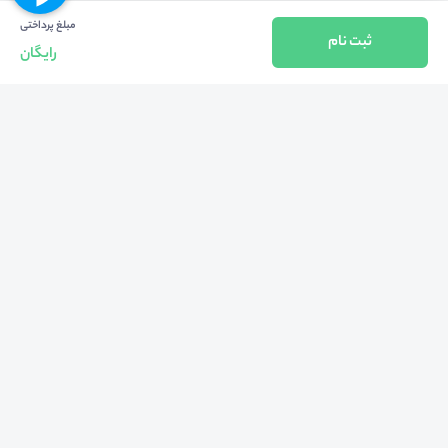
مبلغ پرداختی
ثبت نام
رایگان
بازگشت به بالا
تلفن واحد فروش (شنبه تا چهارشنبه از 08:00 الی 17:00)
021-57605999
فعالیت محیط از سال 1401 آغاز شد، زمانی که تصمیم گرفتیم برای افزایش آگاهی
عمومی و برابری فرصت های آموزشی پا به عرصه ی خدمات آموزشی بگذاریم و با ایجاد
بستر دو سویه برگزاری و شرکت در رویداد، وبینار و دوره در جهت عدالت آموزشی قدم
برداریم. پشتوانه محیط کیفیت و قیمت به صرفه خدمات است که رضایت حداکثری
مشتریان مان را به همراه داشته و امروز ما در مدت سه‌ساله فعالیت مان موفق به کسب
اعتماد صدها هزار کاربر فعال شدیم و به آن افتخار می‌ کنیم.