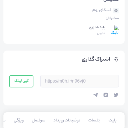
فعالیتش
اسکای روم
سخنرانان
بابک احراری
مدرس
اشتراک گذاری
کپی لینک
بلیت‌
جلسات
توضیحات رویداد
سرفصل
ویژگی
مخا