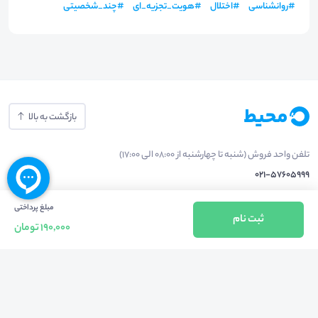
#
روانشناسی
#
اختلال
#
هویت_تجزیه_ای
#
چند_شخصیتی
بازگشت به بالا
تلفن واحد فروش (شنبه تا چهارشنبه از 08:00 الی 17:00)
021-57605999
فعالیت محیط از سال 1401 آغاز شد، زمانی که تصمیم گرفتیم برای افزایش آگاهی
مبلغ پرداختی
ثبت نام
190,000 تومان
عمومی و برابری فرصت های آموزشی پا به عرصه ی خدمات آموزشی بگذاریم و با ایجاد
بستر دو سویه برگزاری و شرکت در رویداد، وبینار و دوره در جهت عدالت آموزشی قدم
برداریم. پشتوانه محیط کیفیت و قیمت به صرفه خدمات است که رضایت حداکثری
مشتریان مان را به همراه داشته و امروز ما در مدت سه‌ساله فعالیت مان موفق به کسب
اعتماد صدها هزار کاربر فعال شدیم و به آن افتخار می‌ کنیم.