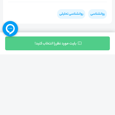
روانشناسی
روانشناسی تحلیلی
ثبت نام
بلیت مورد نظر را انتخاب کنید!
بازگشت به بالا
تلفن واحد فروش (شنبه تا چهارشنبه از 08:00 الی 17:00)
021-57605999
فعالیت محیط از سال 1401 آغاز شد، زمانی که تصمیم گرفتیم برای افزایش آگاهی
عمومی و برابری فرصت های آموزشی پا به عرصه ی خدمات آموزشی بگذاریم و با ایجاد
بستر دو سویه برگزاری و شرکت در رویداد، وبینار و دوره در جهت عدالت آموزشی قدم
برداریم. پشتوانه محیط کیفیت و قیمت به صرفه خدمات است که رضایت حداکثری