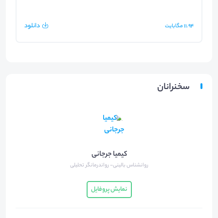
دانلود
11.94
مگابایت
سخنرانان
کیمیا جرجانی
روانشناس بالینی- رواندرمانگر تحلیلی
نمایش پروفایل