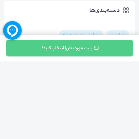
دسته‌بندی‌ها
روانشناسی
روانشناسی تربیتی کودک
ثبت نام
بلیت مورد نظر را انتخاب کنید!
بازگشت به بالا
تلفن واحد فروش (شنبه تا چهارشنبه از 08:00 الی 17:00)
021-57605999
فعالیت محیط از سال 1401 آغاز شد، زمانی که تصمیم گرفتیم برای افزایش آگاهی
عمومی و برابری فرصت های آموزشی پا به عرصه ی خدمات آموزشی بگذاریم و با ایجاد