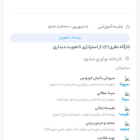
جلسه آموزشی
۲۸ شهریور - ۱۳:۳۰ تا ۱۵:۳۰
رویداد حضوری
کارگاه نظری (2): از استراتژی تا هویت دیداری
کارخانه نوآوری مشهد
سخنرانان
سروش باغبان فردوس
شهرساز و متخصص نوآوری و محیط زیست شهری
سینا عطائی
شهرساز و متخصص نوآوری و شهر هوشمند
نفیسه بابائی
پژوهشگر نوآوری شهری، شهرساز و طراح شهری
محمد وحیدی برجی
پژوهشگر، شهرساز و مولف کتاب‌های علمی حوزه GIS
نوید فلاحت