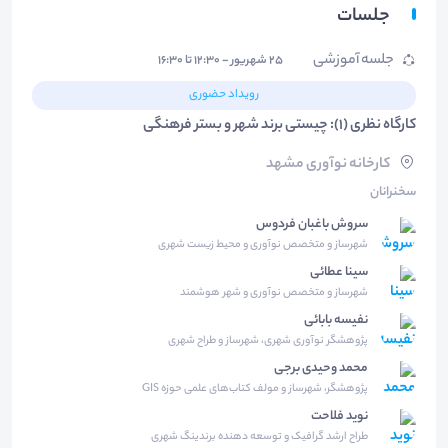
جلسات
جلسه آموزشی
۲۵ شهریور - ۱۲:۳۰ تا ۱۶:۳۰
رویداد حضوری
کارگاه نظری (1): چیستی برند شهر و بستر فرهنگی
کارخانه نوآوری مشهد
سخنرانان
سروش باغبان فردوس
شهرساز و متخصص نوآوری و محیط زیست شهری
سینا عطائی
شهرساز و متخصص نوآوری و شهر هوشمند
نفیسه بابائی
پژوهشگر نوآوری شهری، شهرساز و طراح شهری
محمد وحیدی برجی
پژوهشگر، شهرساز و مولف کتاب‌های علمی حوزه GIS
نوید فلاحت
طراح ارشد گرافیک و توسعه دهنده برندینگ شهری