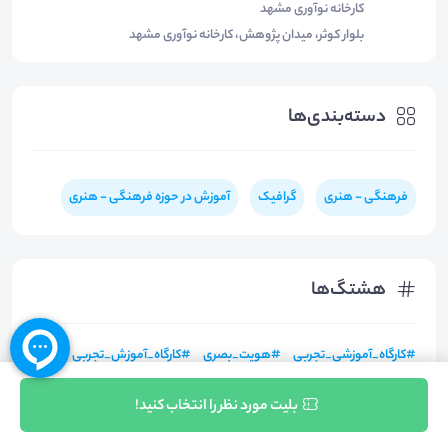
کارخانه نوآوری مشهد
بلوار کوثر، میدان پژوهش، کارخانه نوآوری مشهد
دسته‌بندی‌ها
فرهنگی - هنری
گرافیک
آموزش در حوزه فرهنگی - هنری
هشتگ‌ها
#
کارگاه_آموزشی_تجربی
#
هویت_بصری
#
کارگاه_آموزش_تجربی
#
هویت_شهری
#
هویت_دیداری
#
هویت_دیداری_شهری
ثبت نام
بلیت مورد نظر را انتخاب کنید!
#
طراحی_هویت_دیداری_شهری
#
آموزشی_تجربی