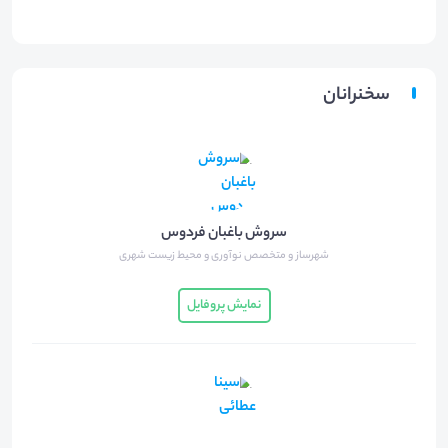
سخنرانان
سروش باغبان فردوس
شهرساز و متخصص نوآوری و محیط زیست شهری
نمایش پروفایل