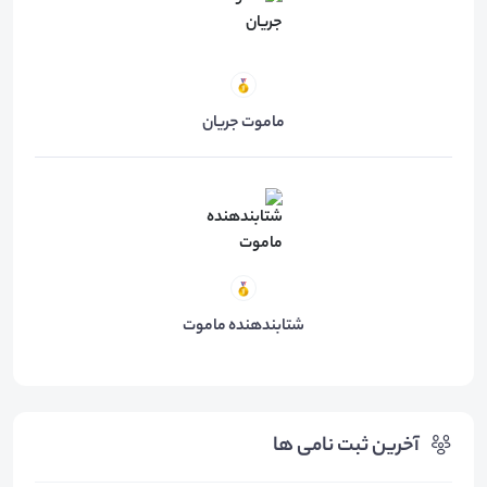
ماموت جریان
شتابندهنده ماموت
آخرین ثبت نامی ها