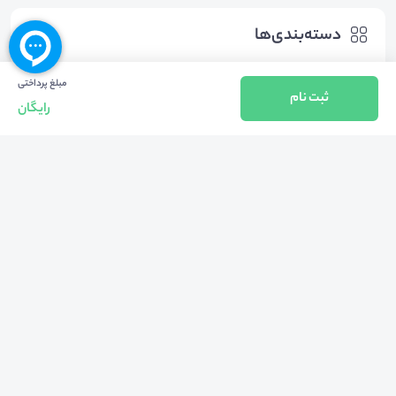
دسته‌بندی‌ها
مبلغ پرداختی
ثبت نام
روانشناسی
سایر موضوعات روانشناسی
رایگان
هشتگ‌ها
#
تروما
#
مرکز_مشاوره_و_سبک_زندگی_دانشگاه_علوم_پزشکی_ایران
#
حمید_پیروی_رئیس_مرکز_مشاوره_و_سبک_زندگی_دانشگاه_علوم_پز
شکی_ایران
#
استرس_و_تروما
#
آگاهی_بدنی