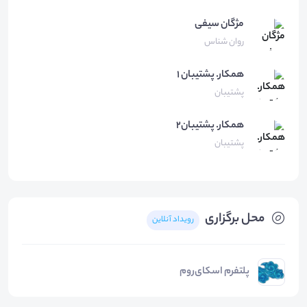
مژگان
سیفی
روان شناس
همكار.
پشتيبان ١
پشتیبان
همکار.
پشتیبان۲
پشتیبان
محل برگزاری
رویداد آنلاین
پلتفرم اسکای‌روم