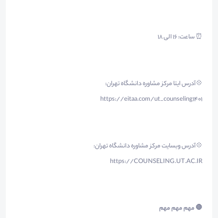
⏰ ساعت: ۱۶ الی ۱۸
💠آدرس ایتا مرکز مشاوره دانشگاه تهران:
https://eitaa.com/ut_counseling1401
💠آدرس وبسایت مرکز مشاوره دانشگاه تهران:
https://COUNSELING.UT.AC.IR
🛑 مهم مهم مهم