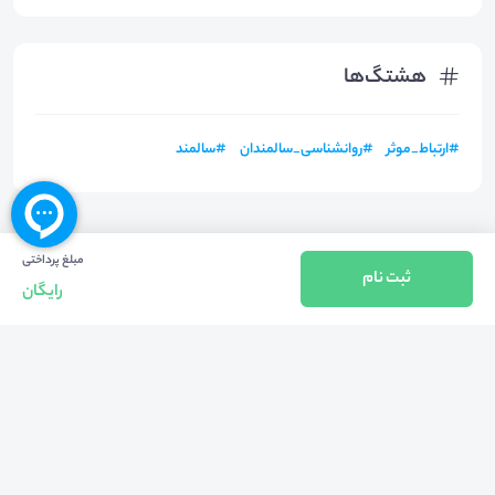
هشتگ‌ها
#
ارتباط_موثر
#
روانشناسی_سالمندان
#
سالمند
مبلغ پرداختی
ثبت نام
رایگان
بازگشت به بالا
تلفن واحد فروش (شنبه تا چهارشنبه از 08:00 الی 17:00)
021-57605999
فعالیت محیط از سال 1401 آغاز شد، زمانی که تصمیم گرفتیم برای افزایش آگاهی