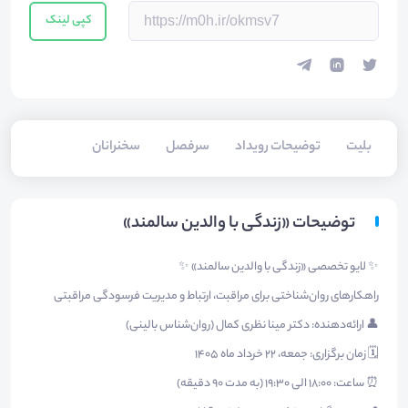
کپی لینک
بلیت‌
توضیحات رویداد
سرفصل
سخنرانان
توضیحات «زندگی با والدین سالمند»
✨ لایو تخصصی «زندگی با والدین سالمند» ✨
راهکارهای روان‌شناختی برای مراقبت، ارتباط و مدیریت فرسودگی مراقبتی
👤 ارائه‌دهنده: دکتر مینا نظری کمال (روان‌شناس بالینی)
🗓️ زمان برگزاری: جمعه، ۲۲ خرداد ماه ۱۴۰۵
⏰ ساعت: ۱۸:۰۰ الی ۱۹:۳۰ (به مدت ۹۰ دقیقه)