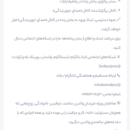
📍 بستر برگزاری: پخش زنده در پلتفرم آپارات
📌 کانال برگزارکننده: کانال «صدای جوی زندگی»
🔗 نحوه دسترسی: لینک ورود به پخش زنده در کانال «صدای جوی زندگی» قرار
خواهد گرفت.
برای دریافت لینک و اطلاع از سایر برنامه‌ها، ما را در شبکه‌های اجتماعی دنبال
کنید:
📱 شبکه‌های اجتماعی (ایتا، تلگرام، اینستاگرام، واتساپ، روبیکا، بله و آپارات):
@Sedayejooy
📞 ارتباط مستقیم و هماهنگی (تلگرام/بله):
@minakamalpsy
شماره تماس: ۰۹۱۹۱۲۳۰۶۵۳
🎯 مخاطبان ویژه: فرزندانِ والدین سالمند، مراقبین خانوادگی، زوج‌هایی که
هم‌زمان مسئولیت خانه/کار و مراقبت را بر عهده دارند، و همه افرادی که با
دغدغه‌های سالمندیِ والدین درگیرند.