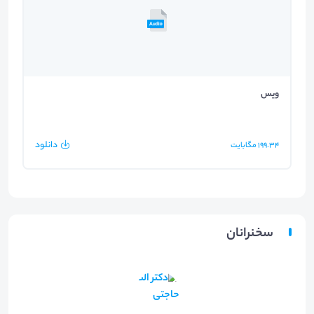
ویس
دانلود
199.34
مگابایت
سخنرانان