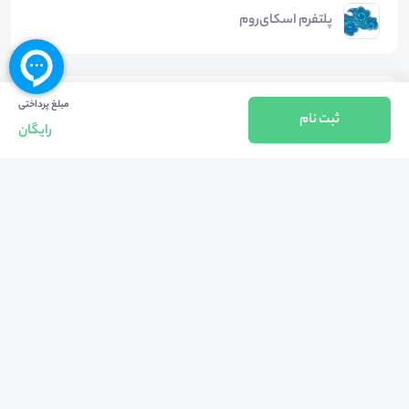
پلتفرم اسکای‌روم
دسته‌بندی‌ها
مبلغ پرداختی
ثبت نام
رایگان
روانشناسی
سایر موضوعات روانشناسی
هشتگ‌ها
#
حمید_پیروی_رئیس_مرکز_مشاوره_دانشگاه_علوم_پزشکی_ایران
#
مرکز_مشاوره_و_سبک_زندگی_دانشگاه_علوم_پزشکی_ایران