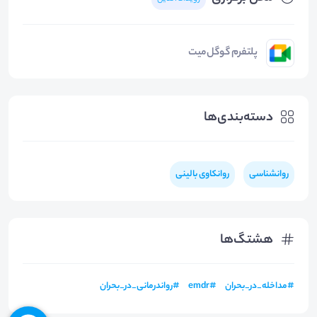
پلتفرم گوگل‌میت
دسته‌بندی‌ها
روانشناسی
روانکاوی بالینی
هشتگ‌ها
#
مداخله_در_بحران
#
emdr
#
رواندرمانی_در_بحران